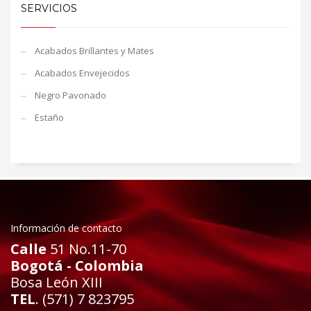
SERVICIOS
Acabados Brillantes y Mates
Acabados Envejecidos
Negro Pavonado
Estaño
Información de contacto
Calle
51 No.11-70
Bogotá - Colombia
Bosa León XIII
TEL
. (571) 7 823795