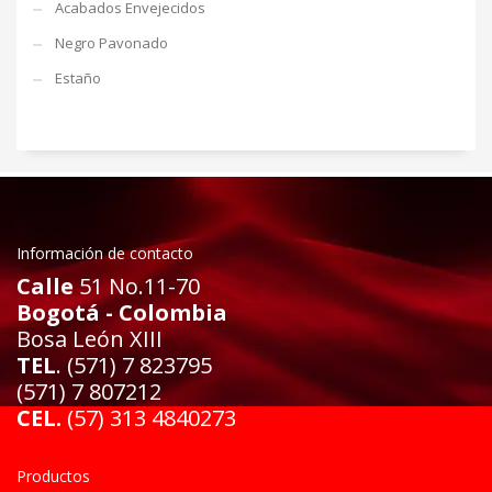
Acabados Envejecidos
Negro Pavonado
Estaño
Información de contacto
Calle
51 No.11-70
Bogotá - Colombia
Bosa León XIII
TEL
. (571) 7 823795
(571) 7 807212
CEL.
(57) 313 4840273
Productos