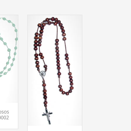
iosos
0002