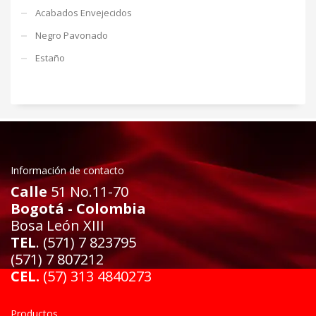
Acabados Envejecidos
Negro Pavonado
Estaño
Información de contacto
Calle
51 No.11-70
Bogotá - Colombia
Bosa León XIII
TEL
. (571) 7 823795
(571) 7 807212
CEL.
(57) 313 4840273
Productos